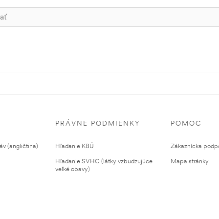
PRÁVNE PODMIENKY
POMOC
v (angličtina)
Hľadanie KBÚ
Zákaznícka podp
Hľadanie SVHC (látky vzbudzujúce
Mapa stránky
veľké obavy)