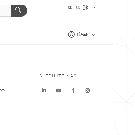
SK - SK
Účet
SLEDUJTE NÁS
ora