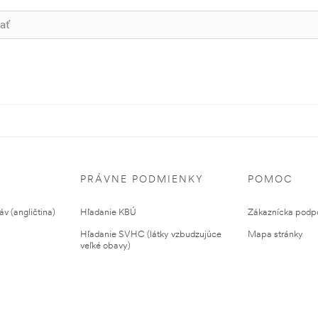
PRÁVNE PODMIENKY
POMOC
v (angličtina)
Hľadanie KBÚ
Zákaznícka podp
Hľadanie SVHC (látky vzbudzujúce
Mapa stránky
veľké obavy)