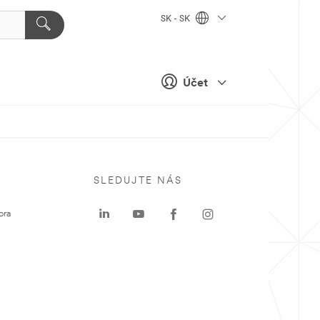
SK - SK
Účet
SLEDUJTE NÁS
ora