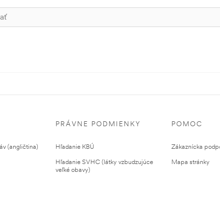
PRÁVNE PODMIENKY
POMOC
v (angličtina)
Hľadanie KBÚ
Zákaznícka podp
Hľadanie SVHC (látky vzbudzujúce
Mapa stránky
veľké obavy)