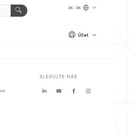
SK - SK
Účet
SLEDUJTE NÁS
ora