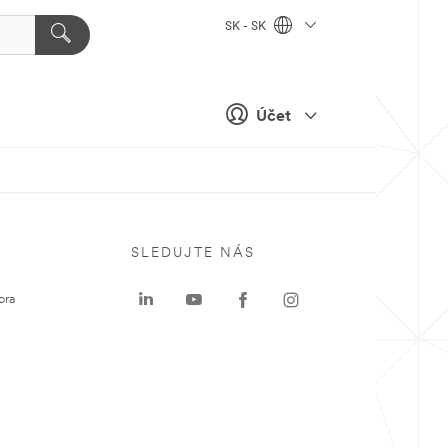
SK - SK
Účet
SLEDUJTE NÁS
ora