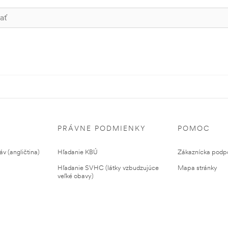
PRÁVNE PODMIENKY
POMOC
v (angličtina)
Hľadanie KBÚ
Zákaznícka podp
Hľadanie SVHC (látky vzbudzujúce
Mapa stránky
veľké obavy)