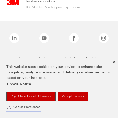
Nastavenia cookies
© 3M 2026. Všetky práva vyhradené.
Značky uvedené vyššie sú ochranné známky spoločnosti 3M.
This website uses cookies on your device to enhance site
navigation, analyze site usage, and deliver you advertisements
based on your interests.
Cookie Notice
Reject Non-Essential Cookies
Accept Cookies
Cookie Preferences