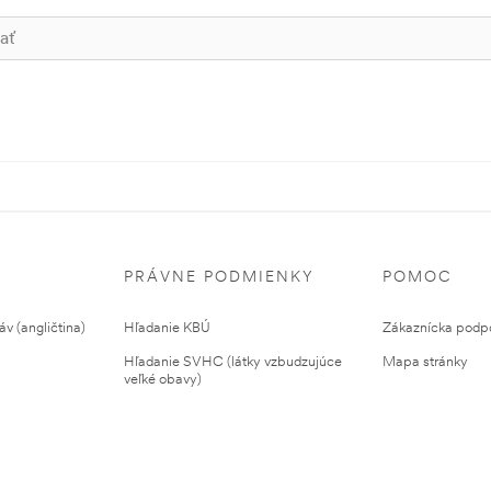
PRÁVNE PODMIENKY
POMOC
v (angličtina)
Hľadanie KBÚ
Zákaznícka podp
Hľadanie SVHC (látky vzbudzujúce
Mapa stránky
veľké obavy)