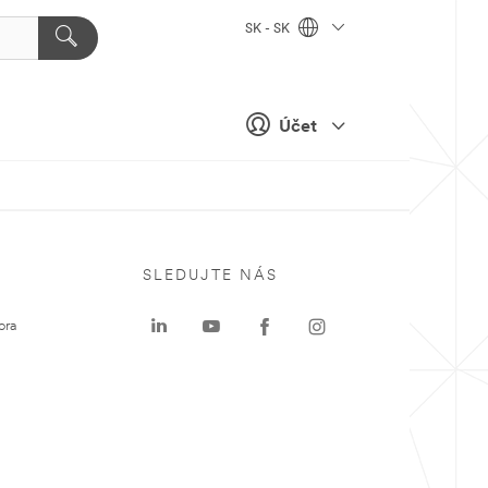
SK - SK
Účet
SLEDUJTE NÁS
ora