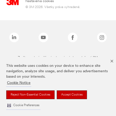
Nastavenia cookies
© 3M 2026. Všetky práva vyhradené.
Značky uvedené vyššie sú ochranné známky spoločnosti 3M.
This website uses cookies on your device to enhance site
navigation, analyze site usage, and deliver you advertisements
based on your interests.
Cookie Notice
Reject Non-Essential Cookies
Accept Cookies
Cookie Preferences