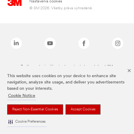
Nastavenia cookies
© 3M 2026. Všetky práva vyhradené.
Značky uvedené vyššie sú ochranné známky spoločnosti 3M.
This website uses cookies on your device to enhance site
navigation, analyze site usage, and deliver you advertisements
based on your interests.
Cookie Notice
Reject Non-Essential Cookies
Accept Cookies
Cookie Preferences