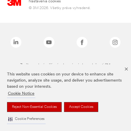
Nastavenia cookies
© 3M 2026. Všetky práva vyhradené.
Značky uvedené vyššie sú ochranné známky spoločnosti 3M.
This website uses cookies on your device to enhance site
navigation, analyze site usage, and deliver you advertisements
based on your interests.
Cookie Notice
Reject Non-Essential Cookies
Accept Cookies
Cookie Preferences