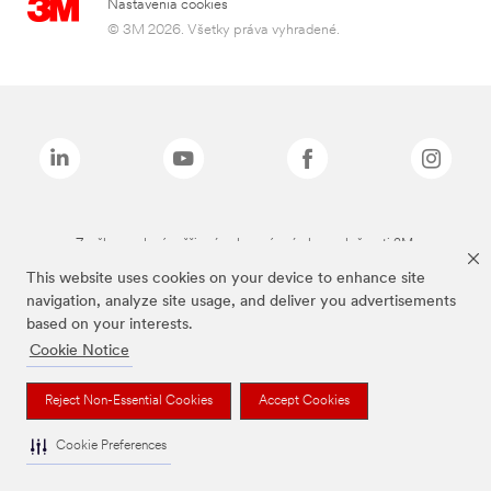
Nastavenia cookies
© 3M 2026. Všetky práva vyhradené.
Značky uvedené vyššie sú ochranné známky spoločnosti 3M.
This website uses cookies on your device to enhance site
navigation, analyze site usage, and deliver you advertisements
based on your interests.
Cookie Notice
Reject Non-Essential Cookies
Accept Cookies
Cookie Preferences