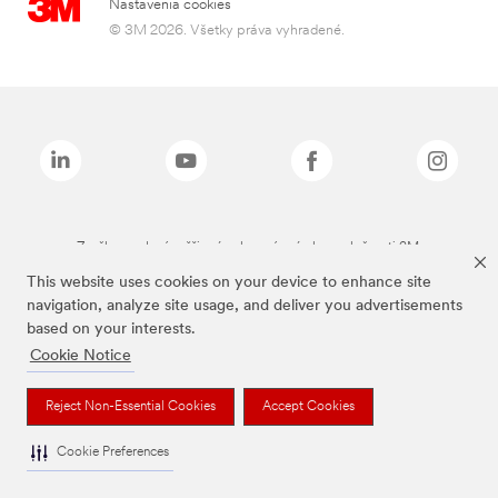
Nastavenia cookies
© 3M 2026. Všetky práva vyhradené.
Značky uvedené vyššie sú ochranné známky spoločnosti 3M.
This website uses cookies on your device to enhance site
navigation, analyze site usage, and deliver you advertisements
based on your interests.
Cookie Notice
Reject Non-Essential Cookies
Accept Cookies
Cookie Preferences