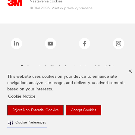
Nastavenia cookies
© 3M 2026. Všetky práva vyhradené.
Značky uvedené vyššie sú ochranné známky spoločnosti 3M.
This website uses cookies on your device to enhance site
navigation, analyze site usage, and deliver you advertisements
based on your interests.
Cookie Notice
Reject Non-Essential Cookies
Accept Cookies
Cookie Preferences