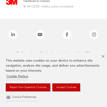
Nastavenia cookies
© 3M 2026. Všetky práva vyhradené.
Značky uvedené vyššie sú ochranné známky spoločnosti 3M.
This website uses cookies on your device to enhance site
navigation, analyze site usage, and deliver you advertisements
based on your interests.
Cookie Notice
Reject Non-Essential Cookies
Accept Cookies
Cookie Preferences