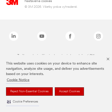
Nastavenia cookies
© 3M 2026. Všetky práva vyhradené.
Značky uvedené vyššie sú ochranné známky spoločnosti 3M.
This website uses cookies on your device to enhance site
navigation, analyze site usage, and deliver you advertisements
based on your interests.
Cookie Notice
Reject Non-Essential Cookies
Accept Cookies
Cookie Preferences