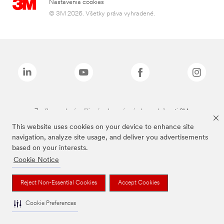
Nastavenia cookies
© 3M 2026. Všetky práva vyhradené.
Značky uvedené vyššie sú ochranné známky spoločnosti 3M.
This website uses cookies on your device to enhance site
navigation, analyze site usage, and deliver you advertisements
based on your interests.
Cookie Notice
Reject Non-Essential Cookies
Accept Cookies
Cookie Preferences