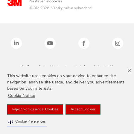
Nastavenia cookies
© 3M 2026. Všetky práva vyhradené.
Značky uvedené vyššie sú ochranné známky spoločnosti 3M.
This website uses cookies on your device to enhance site
navigation, analyze site usage, and deliver you advertisements
based on your interests.
Cookie Notice
Reject Non-Essential Cookies
Accept Cookies
Cookie Preferences