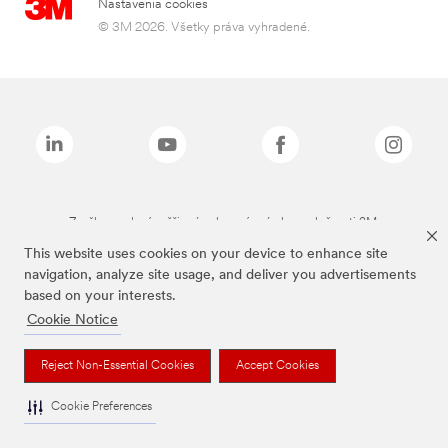
Nastavenia cookies
© 3M 2026. Všetky práva vyhradené.
Značky uvedené vyššie sú ochranné známky spoločnosti 3M.
This website uses cookies on your device to enhance site
navigation, analyze site usage, and deliver you advertisements
based on your interests.
Cookie Notice
Reject Non-Essential Cookies
Accept Cookies
Cookie Preferences