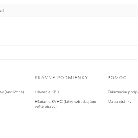
PRÁVNE PODMIENKY
POMOC
v (angličtina)
Hľadanie KBÚ
Zákaznícka podp
Hľadanie SVHC (látky vzbudzujúce
Mapa stránky
veľké obavy)