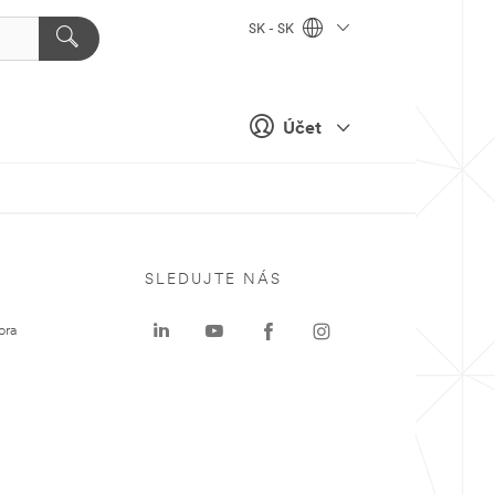
SK - SK
Účet
SLEDUJTE NÁS
ora