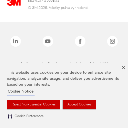
Nastavenia cookies
© 3M 2026. Všetky práva vyhradené.
Značky uvedené vyššie sú ochranné známky spoločnosti 3M.
This website uses cookies on your device to enhance site
navigation, analyze site usage, and deliver you advertisements
based on your interests.
Cookie Notice
Reject Non-Essential Cookies
Accept Cookies
Cookie Preferences