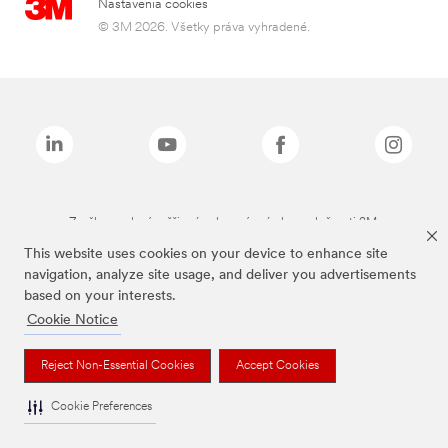
Nastavenia cookies
© 3M 2026. Všetky práva vyhradené.
Značky uvedené vyššie sú ochranné známky spoločnosti 3M.
This website uses cookies on your device to enhance site
navigation, analyze site usage, and deliver you advertisements
based on your interests.
Cookie Notice
Reject Non-Essential Cookies
Accept Cookies
Cookie Preferences