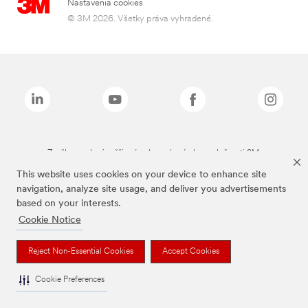
Nastavenia cookies
© 3M 2026. Všetky práva vyhradené.
Značky uvedené vyššie sú ochranné známky spoločnosti 3M.
This website uses cookies on your device to enhance site
navigation, analyze site usage, and deliver you advertisements
based on your interests.
Cookie Notice
Reject Non-Essential Cookies
Accept Cookies
Cookie Preferences