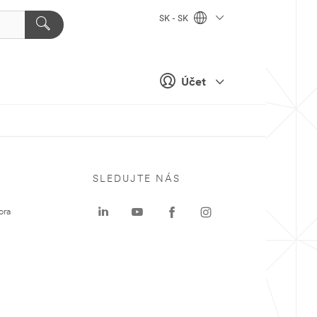
SK - SK
Účet
SLEDUJTE NÁS
ora