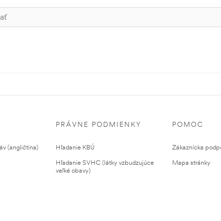
PRÁVNE PODMIENKY
POMOC
v (angličtina)
Hľadanie KBÚ
Zákaznícka podp
Hľadanie SVHC (látky vzbudzujúce
Mapa stránky
veľké obavy)