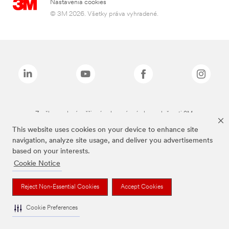
Nastavenia cookies
© 3M 2026. Všetky práva vyhradené.
Značky uvedené vyššie sú ochranné známky spoločnosti 3M.
This website uses cookies on your device to enhance site
navigation, analyze site usage, and deliver you advertisements
based on your interests.
Cookie Notice
Reject Non-Essential Cookies
Accept Cookies
Cookie Preferences