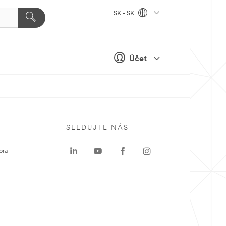
SK - SK
Účet
SLEDUJTE NÁS
ora