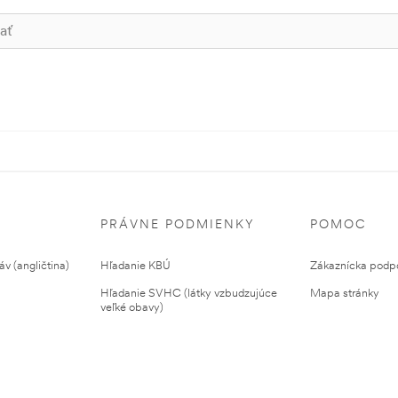
PRÁVNE PODMIENKY
POMOC
v (angličtina)
Hľadanie KBÚ
Zákaznícka podp
Hľadanie SVHC (látky vzbudzujúce
Mapa stránky
veľké obavy)