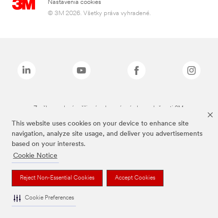
Nastavenia cookies
© 3M 2026. Všetky práva vyhradené.
Značky uvedené vyššie sú ochranné známky spoločnosti 3M.
This website uses cookies on your device to enhance site
navigation, analyze site usage, and deliver you advertisements
based on your interests.
Cookie Notice
Reject Non-Essential Cookies
Accept Cookies
Cookie Preferences