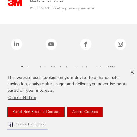
Nastavenia cookies
© 3M 2026. Všetky práva vyhradené.
Značky uvedené vyššie sú ochranné známky spoločnosti 3M.
This website uses cookies on your device to enhance site
navigation, analyze site usage, and deliver you advertisements
based on your interests.
Cookie Notice
Reject Non-Essential Cookies
Accept Cookies
Cookie Preferences