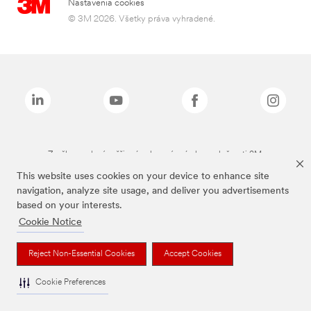
Nastavenia cookies
© 3M 2026. Všetky práva vyhradené.
Značky uvedené vyššie sú ochranné známky spoločnosti 3M.
This website uses cookies on your device to enhance site
navigation, analyze site usage, and deliver you advertisements
based on your interests.
Cookie Notice
Reject Non-Essential Cookies
Accept Cookies
Cookie Preferences