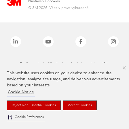
Nastavenia cookies
© 3M 2026. Všetky práva vyhradené.
Značky uvedené vyššie sú ochranné známky spoločnosti 3M.
This website uses cookies on your device to enhance site
navigation, analyze site usage, and deliver you advertisements
based on your interests.
Cookie Notice
Reject Non-Essential Cookies
Accept Cookies
Cookie Preferences