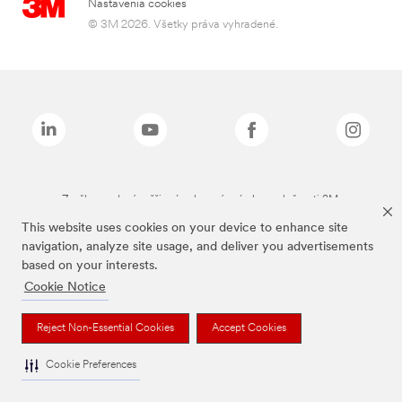
Nastavenia cookies
© 3M 2026. Všetky práva vyhradené.
Značky uvedené vyššie sú ochranné známky spoločnosti 3M.
This website uses cookies on your device to enhance site
navigation, analyze site usage, and deliver you advertisements
based on your interests.
Cookie Notice
Reject Non-Essential Cookies
Accept Cookies
Cookie Preferences