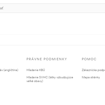
PRÁVNE PODMIENKY
POMOC
v (angličtina)
Hľadanie KBÚ
Zákaznícka podp
Hľadanie SVHC (látky vzbudzujúce
Mapa stránky
veľké obavy)