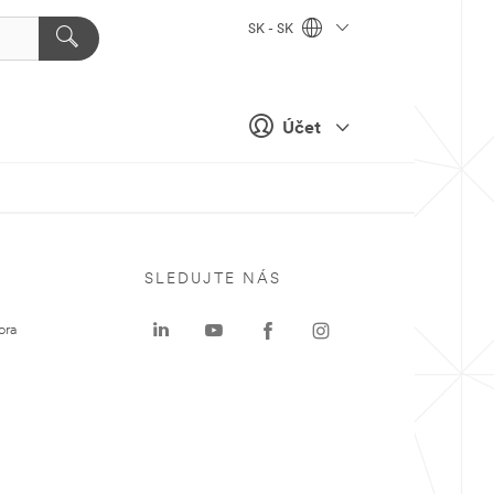
SK - SK
Účet
SLEDUJTE NÁS
ora