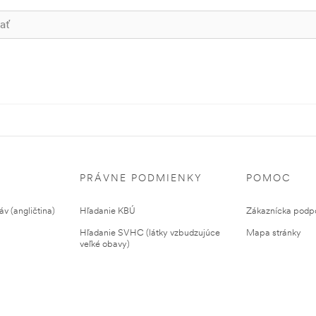
PRÁVNE PODMIENKY
POMOC
v (angličtina)
Hľadanie KBÚ
Zákaznícka podp
Hľadanie SVHC (látky vzbudzujúce
Mapa stránky
veľké obavy)