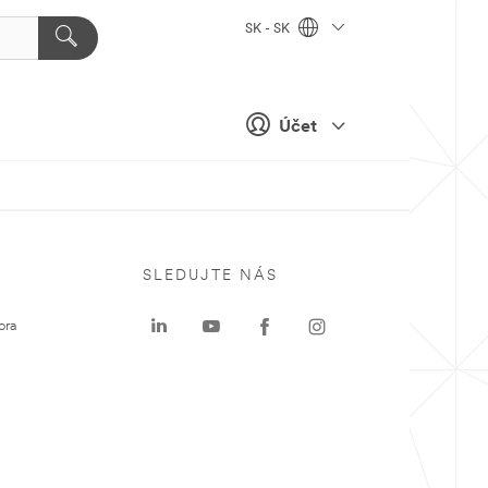
SK - SK
Účet
SLEDUJTE NÁS
ora