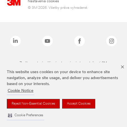
Nastavenia cookies
© 3M 2026. Všetky práva vyhradené.
Značky uvedené vyššie sú ochranné známky spoločnosti 3M.
This website uses cookies on your device to enhance site
navigation, analyze site usage, and deliver you advertisements
based on your interests.
Cookie Notice
Reject Non-Essential Cookies
Accept Cookies
Cookie Preferences