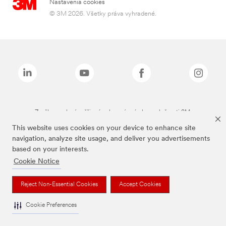
Nastavenia cookies
© 3M 2026. Všetky práva vyhradené.
Značky uvedené vyššie sú ochranné známky spoločnosti 3M.
This website uses cookies on your device to enhance site
navigation, analyze site usage, and deliver you advertisements
based on your interests.
Cookie Notice
Reject Non-Essential Cookies
Accept Cookies
Cookie Preferences