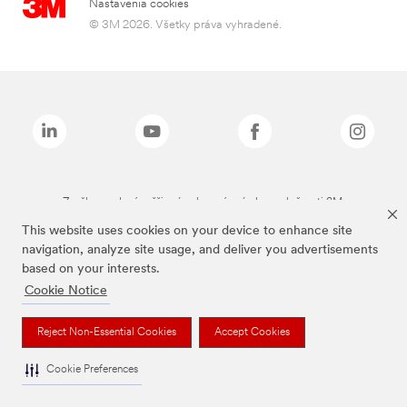
Nastavenia cookies
© 3M 2026. Všetky práva vyhradené.
Značky uvedené vyššie sú ochranné známky spoločnosti 3M.
This website uses cookies on your device to enhance site
navigation, analyze site usage, and deliver you advertisements
based on your interests.
Cookie Notice
Reject Non-Essential Cookies
Accept Cookies
Cookie Preferences