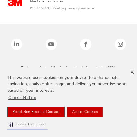
Nastavenia cookies
© 3M 2026. Všetky práva vyhradené.
Značky uvedené vyššie sú ochranné známky spoločnosti 3M.
This website uses cookies on your device to enhance site
navigation, analyze site usage, and deliver you advertisements
based on your interests.
Cookie Notice
Reject Non-Essential Cookies
Accept Cookies
Cookie Preferences