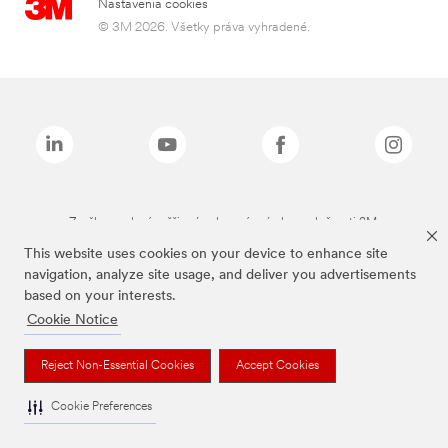
Nastavenia cookies
© 3M 2026. Všetky práva vyhradené.
Značky uvedené vyššie sú ochranné známky spoločnosti 3M.
This website uses cookies on your device to enhance site
navigation, analyze site usage, and deliver you advertisements
based on your interests.
Cookie Notice
Reject Non-Essential Cookies
Accept Cookies
Cookie Preferences