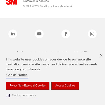
Nastavenia cookies
© 3M 2026. Všetky práva vyhradené.
Značky uvedené vyššie sú ochranné známky spoločnosti 3M.
This website uses cookies on your device to enhance site
navigation, analyze site usage, and deliver you advertisements
based on your interests.
Cookie Notice
Reject Non-Essential Cookies
Accept Cookies
Cookie Preferences