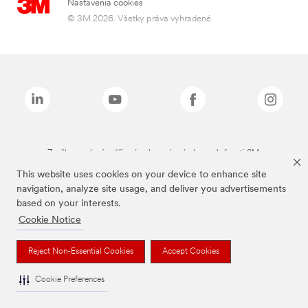
Nastavenia cookies
© 3M 2026. Všetky práva vyhradené.
Značky uvedené vyššie sú ochranné známky spoločnosti 3M.
This website uses cookies on your device to enhance site
navigation, analyze site usage, and deliver you advertisements
based on your interests.
Cookie Notice
Reject Non-Essential Cookies
Accept Cookies
Cookie Preferences