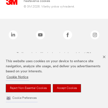
Nastavenia cookies
© 3M 2026. Všetky práva vyhradené.
Značky uvedené vyššie sú ochranné známky spoločnosti 3M.
This website uses cookies on your device to enhance site
navigation, analyze site usage, and deliver you advertisements
based on your interests.
Cookie Notice
Reject Non-Essential Cookies
Accept Cookies
Cookie Preferences