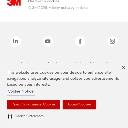
Nastavenia cookies
© 3M 2026. Všetky práva vyhradené.
Značky uvedené vyššie sú ochranné známky spoločnosti 3M.
This website uses cookies on your device to enhance site
navigation, analyze site usage, and deliver you advertisements
based on your interests.
Cookie Notice
Reject Non-Essential Cookies
Accept Cookies
Cookie Preferences