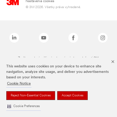
Nastavenia cookies
© 3M 2026. Všetky práva vyhradené.
Značky uvedené vyššie sú ochranné známky spoločnosti 3M.
This website uses cookies on your device to enhance site
navigation, analyze site usage, and deliver you advertisements
based on your interests.
Cookie Notice
Reject Non-Essential Cookies
Accept Cookies
Cookie Preferences