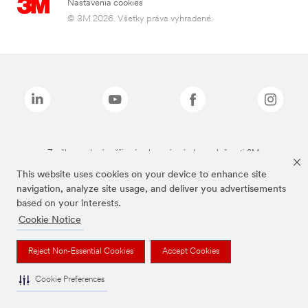
Nastavenia cookies
© 3M 2026. Všetky práva vyhradené.
Značky uvedené vyššie sú ochranné známky spoločnosti 3M.
This website uses cookies on your device to enhance site
navigation, analyze site usage, and deliver you advertisements
based on your interests.
Cookie Notice
Reject Non-Essential Cookies
Accept Cookies
Cookie Preferences