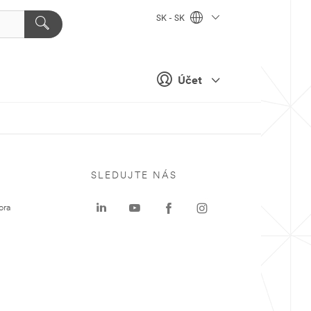
SK - SK
Účet
SLEDUJTE NÁS
ora