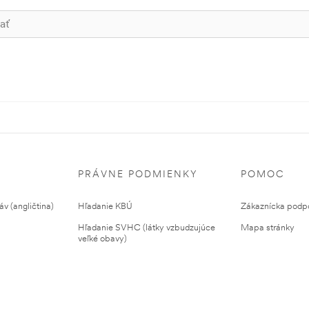
PRÁVNE PODMIENKY
POMOC
v (angličtina)
Hľadanie KBÚ
Zákaznícka podp
Hľadanie SVHC (látky vzbudzujúce
Mapa stránky
veľké obavy)