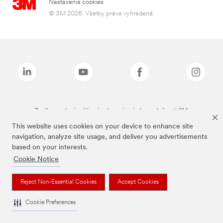
Nastavenia cookies
© 3M 2026. Všetky práva vyhradené.
Značky uvedené vyššie sú ochranné známky spoločnosti 3M.
This website uses cookies on your device to enhance site
navigation, analyze site usage, and deliver you advertisements
based on your interests.
Cookie Notice
Reject Non-Essential Cookies
Accept Cookies
Cookie Preferences