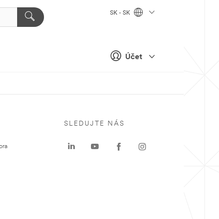
SK - SK
Účet
SLEDUJTE NÁS
ora