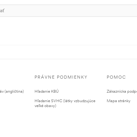
PRÁVNE PODMIENKY
POMOC
v (angličtina)
Hľadanie KBÚ
Zákaznícka podp
Hľadanie SVHC (látky vzbudzujúce
Mapa stránky
veľké obavy)