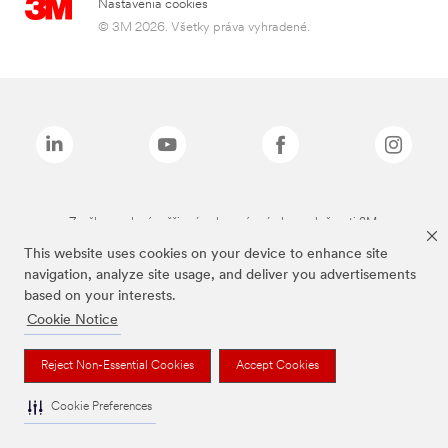
Nastavenia cookies
© 3M 2026. Všetky práva vyhradené.
Značky uvedené vyššie sú ochranné známky spoločnosti 3M.
This website uses cookies on your device to enhance site
navigation, analyze site usage, and deliver you advertisements
based on your interests.
Cookie Notice
Reject Non-Essential Cookies
Accept Cookies
Cookie Preferences