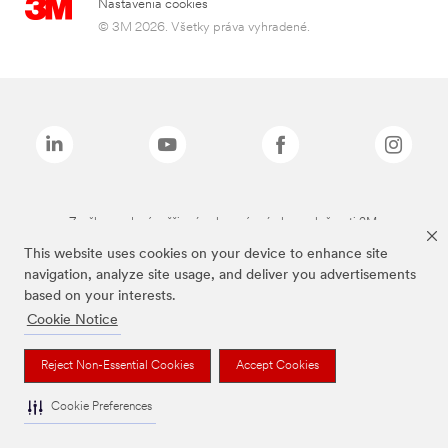
Nastavenia cookies
© 3M 2026. Všetky práva vyhradené.
Značky uvedené vyššie sú ochranné známky spoločnosti 3M.
This website uses cookies on your device to enhance site
navigation, analyze site usage, and deliver you advertisements
based on your interests.
Cookie Notice
Reject Non-Essential Cookies
Accept Cookies
Cookie Preferences